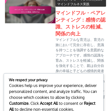
マインドフルネス実践
マインドフル・ペアレ
ンティング：感情の認
識、ストレスの軽減、
関係の向上
マインドフルな育児は、育児の
旅において完全に存在し、意識
を持つことを強調する意図的な
アプローチです。感情の認識を
育み、ストレスを軽減し、関係
を強化することで、親は自分自
身の幸福と子どもの感情的発達
を支える育成環境を作り出すこ
We respect your privacy
とができます。 Key sections in
Cookies help us improve your experience, deliver
the article: Toggle マインドフ
personalized content, and analyze traffic. You can
ルな育児とは何か、そしてなぜ
重要なのか？ マインドフルな育
choose which cookies to allow by clicking
児の定義 育児におけ...
Customize
. Click
Accept All
to consent or
Reject
クララ・ウィットモア
All
to decline non-essential cookies.