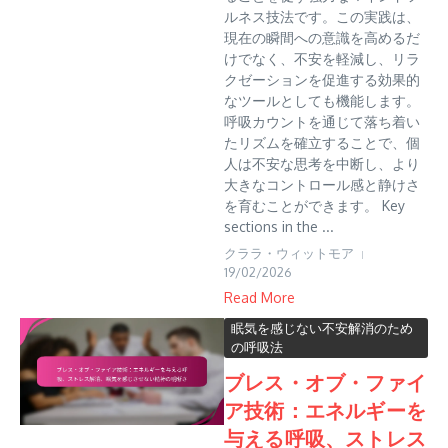
ルネス技法です。この実践は、
現在の瞬間への意識を高めるだ
けでなく、不安を軽減し、リラ
クゼーションを促進する効果的
なツールとしても機能します。
呼吸カウントを通じて落ち着い
たリズムを確立することで、個
人は不安な思考を中断し、より
大きなコントロール感と静けさ
を育むことができます。 Key
sections in the ...
クララ・ウィットモア
19/02/2026
Read More
眠気を感じない不安解消のため
の呼吸法
ブレス・オブ・ファイ
ア技術：エネルギーを
与える呼吸、ストレス