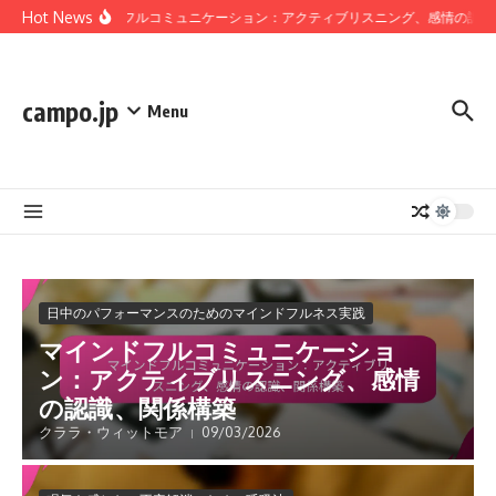
Skip to content
Hot News
マインドフルコミュニケーション：アクティブリスニング、感情の認識
campo.jp
Menu
日中のパフォーマンスのためのマインドフルネス実践
マインドフルコミュニケーショ
ン：アクティブリスニング、感情
の認識、関係構築
クララ・ウィットモア
09/03/2026