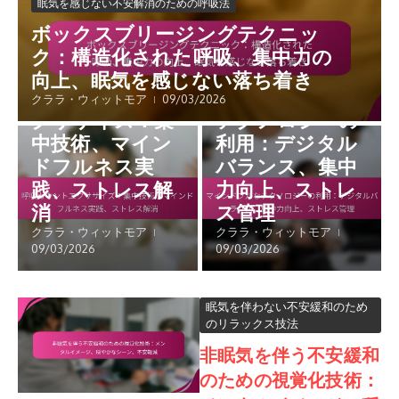
眠気を感じない不安解消のための呼吸法
ボックスブリージングテクニッ
ク：構造化された呼吸、集中力の
眠気を感じない不安解消のた
日中のパフォーマンスのため
めの呼吸法
のマインドフルネス実践
向上、眠気を感じない落ち着き
呼吸カウントエ
マインドフルな
クララ・ウィットモア
09/03/2026
クササイズ：集
テクノロジーの
中技術、マイン
利用：デジタル
ドフルネス実
バランス、集中
践、ストレス解
力向上、ストレ
消
ス管理
クララ・ウィットモア
クララ・ウィットモア
09/03/2026
09/03/2026
眠気を伴わない不安緩和のため
のリラックス技法
非眠気を伴う不安緩和
のための視覚化技術：