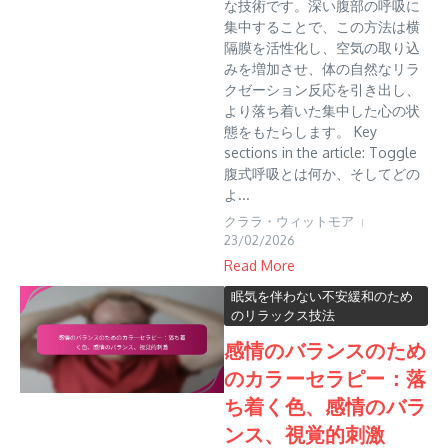
な技術です。深い腹部の呼吸に
集中することで、この方法は横
隔膜を活性化し、空気の取り込
みを増加させ、体の自然なリラ
クゼーション反応を引き出し、
より落ち着いた集中した心の状
態をもたらします。 Key
sections in the article: Toggle
腹式呼吸とは何か、そしてどの
よ...
クララ・ウィットモア
23/02/2026
Read More
眠気を伴わない不安緩和のため
のリラックス技法
感情のバランスのため
のカラーセラピー：落
ち着く色、感情のバラ
ンス、視覚的刺激