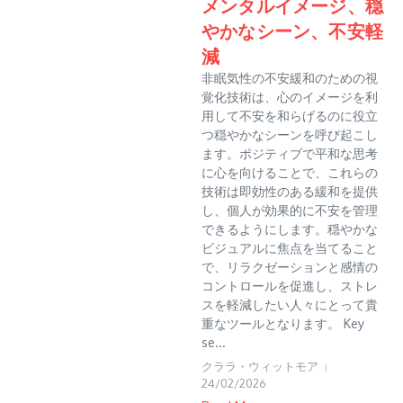
メンタルイメージ、穏
やかなシーン、不安軽
減
非眠気性の不安緩和のための視
覚化技術は、心のイメージを利
用して不安を和らげるのに役立
つ穏やかなシーンを呼び起こし
ます。ポジティブで平和な思考
に心を向けることで、これらの
技術は即効性のある緩和を提供
し、個人が効果的に不安を管理
できるようにします。穏やかな
ビジュアルに焦点を当てること
で、リラクゼーションと感情の
コントロールを促進し、ストレ
スを軽減したい人々にとって貴
重なツールとなります。 Key
se...
クララ・ウィットモア
24/02/2026