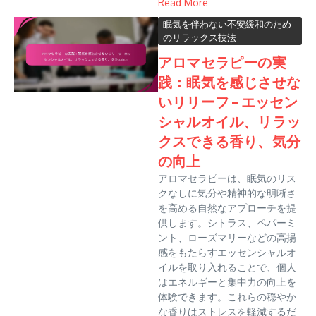
Read More
眠気を伴わない不安緩和のため
のリラックス技法
アロマセラピーの実
践：眠気を感じさせな
いリリーフ – エッセン
シャルオイル、リラッ
クスできる香り、気分
の向上
アロマセラピーは、眠気のリス
クなしに気分や精神的な明晰さ
を高める自然なアプローチを提
供します。シトラス、ペパーミ
ント、ローズマリーなどの高揚
感をもたらすエッセンシャルオ
イルを取り入れることで、個人
はエネルギーと集中力の向上を
体験できます。これらの穏やか
な香りはストレスを軽減するだ