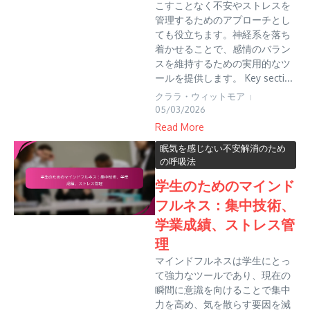
こすことなく不安やストレスを
管理するためのアプローチとし
ても役立ちます。神経系を落ち
着かせることで、感情のバラン
スを維持するための実用的なツ
ールを提供します。 Key secti...
クララ・ウィットモア
05/03/2026
Read More
眠気を感じない不安解消のため
の呼吸法
学生のためのマインド
フルネス：集中技術、
学業成績、ストレス管
理
マインドフルネスは学生にとっ
て強力なツールであり、現在の
瞬間に意識を向けることで集中
力を高め、気を散らす要因を減