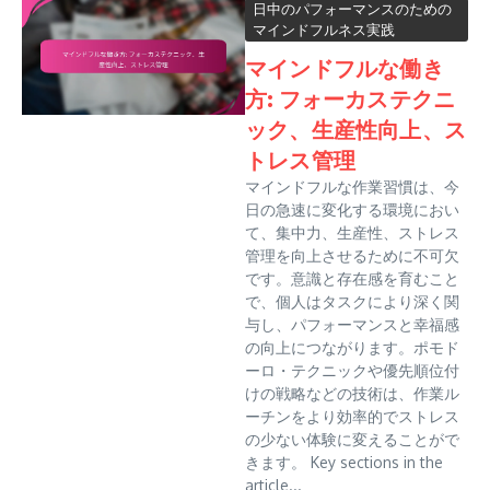
日中のパフォーマンスのための
マインドフルネス実践
マインドフルな働き
方: フォーカステクニ
ック、生産性向上、ス
トレス管理
マインドフルな作業習慣は、今
日の急速に変化する環境におい
て、集中力、生産性、ストレス
管理を向上させるために不可欠
です。意識と存在感を育むこと
で、個人はタスクにより深く関
与し、パフォーマンスと幸福感
の向上につながります。ポモド
ーロ・テクニックや優先順位付
けの戦略などの技術は、作業ル
ーチンをより効率的でストレス
の少ない体験に変えることがで
きます。 Key sections in the
article...