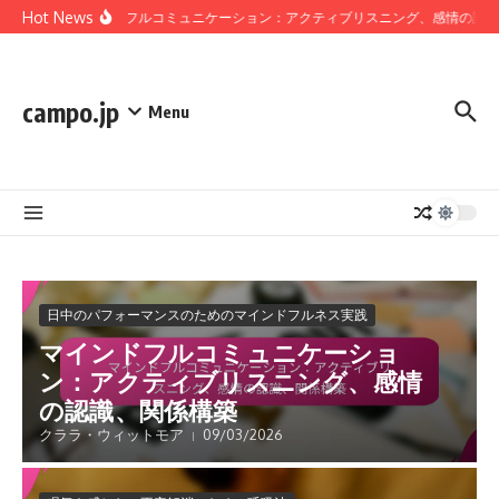
Skip to content
Hot News
マインドフルコミュニケーション：アクティブリスニング、感情の認識
campo.jp
Menu
日中のパフォーマンスのためのマインドフルネス実践
マインドフルコミュニケーショ
ン：アクティブリスニング、感情
の認識、関係構築
クララ・ウィットモア
09/03/2026