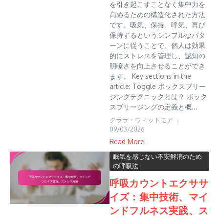
を引き起こすことなく集中力を
高めるための構造化された方法
です。吸気、保持、呼気、再び
保持するというシンプルなパタ
ーンに従うことで、個人は効果
的にストレスを管理し、認知の
明瞭さを向上させることができ
ます。 Key sections in the
article: Toggle ボックスブリー
ジングテクニックとは？ ボック
スブリージングの定義と概...
クララ・ウィットモア
09/03/2026
Read More
眠気を感じない不安解消のため
の呼吸法
呼吸カウントエクササ
イズ：集中技術、マイ
ンドフルネス実践、ス