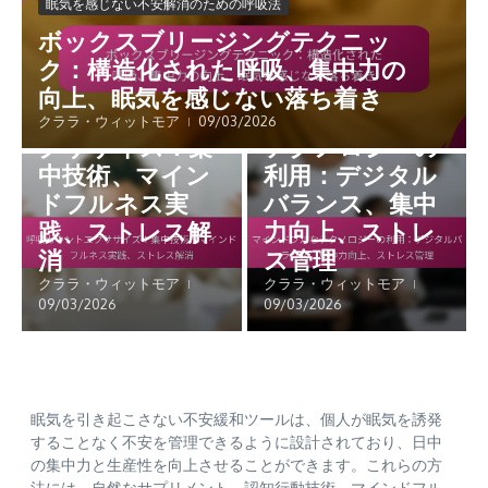
眠気を感じない不安解消のための呼吸法
ボックスブリージングテクニッ
ク：構造化された呼吸、集中力の
眠気を感じない不安解消のた
日中のパフォーマンスのため
めの呼吸法
のマインドフルネス実践
向上、眠気を感じない落ち着き
呼吸カウントエ
マインドフルな
クララ・ウィットモア
09/03/2026
クササイズ：集
テクノロジーの
中技術、マイン
利用：デジタル
ドフルネス実
バランス、集中
践、ストレス解
力向上、ストレ
消
ス管理
クララ・ウィットモア
クララ・ウィットモア
09/03/2026
09/03/2026
眠気を引き起こさない不安緩和ツールは、個人が眠気を誘発
することなく不安を管理できるように設計されており、日中
の集中力と生産性を向上させることができます。これらの方
法には、自然なサプリメント、認知行動技術、マインドフル