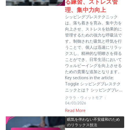
る練習、ストレス管
理、集中力向上
シッピングブレステクニック
は、落ち着きを育み、集中力を
向上させ、ストレスを効果的に
管理するための強力な呼吸法で
す。制御された吸気と呼気を行
うことで、個人は迅速にリラッ
クスし、精神的な明瞭さを得る
ことができ、日常生活において
ウェルビーイングを向上させる
ための貴重な追加となります。
Key sections in the article:
Toggle シッピングブレステク
ニックとは？ シッピングブレ...
クララ・ウィットモア
04/03/2026
Read More
眠気を伴わない不安緩和のため
のリラックス技法