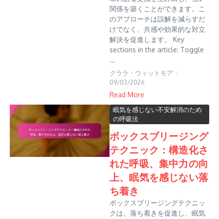
関係を築くことができます。こ
のアプローチは誤解を減らすだ
けでなく、共感や効果的な対立
解決を促進します。 Key
sections in the article: Toggle
...
クララ・ウィットモア
09/03/2026
Read More
眠気を感じない不安解消のため
の呼吸法
ボックスブリージング
テクニック：構造化さ
れた呼吸、集中力の向
上、眠気を感じない落
ち着き
ボックスブリージングテクニッ
クは、落ち着きを促進し、眠気