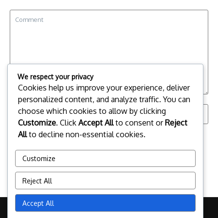
We respect your privacy
Cookies help us improve your experience, deliver
personalized content, and analyze traffic. You can
choose which cookies to allow by clicking
Customize
. Click
Accept All
to consent or
Reject
All
to decline non-essential cookies.
Save my name, email, and website in this browser for the
next time I comment.
Customize
Reject All
Accept All
Copyright © 2026 campo.jp | Powered by
News Magazine X