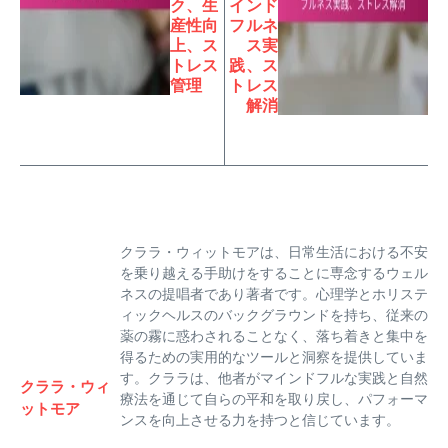
ク、生
インド
産性向
フルネ
上、ス
ス実
トレス
践、ス
管理
トレス
解消
クララ・ウィットモアは、日常生活における不安
を乗り越える手助けをすることに専念するウェル
ネスの提唱者であり著者です。心理学とホリステ
ィックヘルスのバックグラウンドを持ち、従来の
薬の霧に惑わされることなく、落ち着きと集中を
得るための実用的なツールと洞察を提供していま
す。クララは、他者がマインドフルな実践と自然
クララ・ウィ
療法を通じて自らの平和を取り戻し、パフォーマ
ットモア
ンスを向上させる力を持つと信じています。