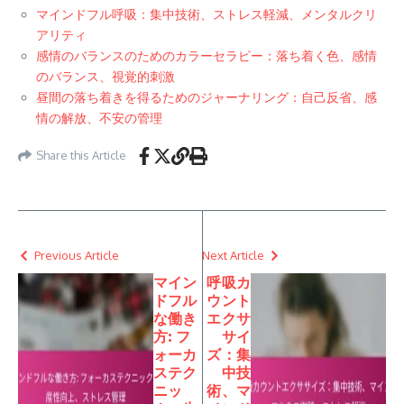
マインドフル呼吸：集中技術、ストレス軽減、メンタルクリ
アリティ
感情のバランスのためのカラーセラピー：落ち着く色、感情
のバランス、視覚的刺激
昼間の落ち着きを得るためのジャーナリング：自己反省、感
情の解放、不安の管理
Share this Article
Previous Article
Next Article
マイン
呼吸カ
ドフル
ウント
な働き
エクサ
方: フ
サイ
ォーカ
ズ：集
ステク
中技
ニッ
術、マ