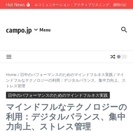
Skip to content
Hot News
マインドフルコミュニケーション：アクティブリスニング、感情の認識、
campo.jp
Menu
Home
/
日中のパフォーマンスのためのマインドフルネス実践
/
マイ
ンドフルなテクノロジーの利用：デジタルバランス、集中力向上、ス
トレス管理
日中のパフォーマンスのためのマインドフルネス実践
マインドフルなテクノロジーの
利用：デジタルバランス、集中
力向上、ストレス管理