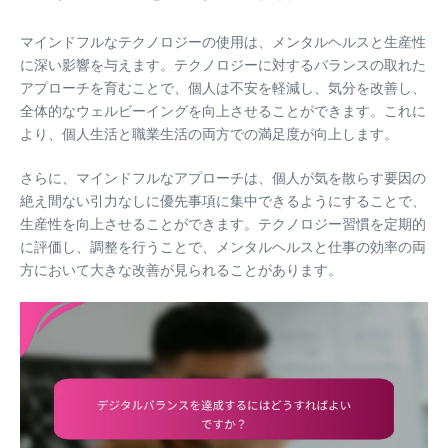
マインドフルなテクノロジーの使用は、メンタルヘルスと生産性
に深い影響を与えます。テクノロジーに対するバランスの取れた
アプローチを育むことで、個人は不安を軽減し、気分を改善し、
全体的なウェルビーイングを向上させることができます。これに
より、個人生活と職業生活の両方での満足度が向上します。
さらに、マインドフルなアプローチは、個人が気を散らす要因の
絶え間ない引力なしに優先事項に集中できるようにすることで、
生産性を向上させることができます。テクノロジー習慣を定期的
に評価し、調整を行うことで、メンタルヘルスと仕事の効率の両
方において大きな改善が見られることがあります。