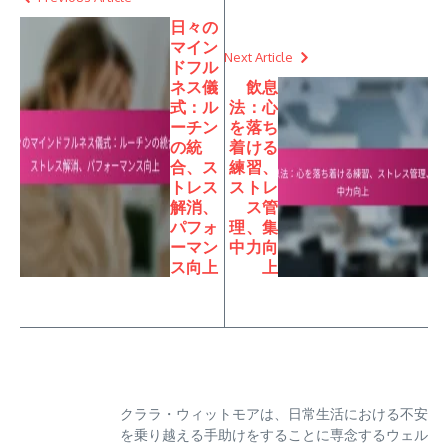
日々の
マイン
Next Article
ドフル
ネス儀
飲息
式：ル
法：心
ーチン
を落ち
の統
着ける
合、ス
練習、
トレス
ストレ
解消、
ス管
パフォ
理、集
ーマン
中力向
ス向上
上
クララ・ウィットモアは、日常生活における不安
を乗り越える手助けをすることに専念するウェル