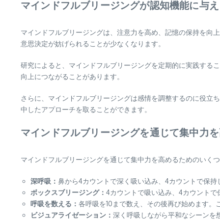
マインドフルブリージングが認知機能に与え
マインドフルブリージングは、注意力を高め、記憶の保持を向上
意思決定が妨げられることが少なくなります。
研究によると、マインドフルブリージングを定期的に実践するこ
向上につながることがあります。
さらに、マインドフルブリージングは感情を調整するのに役立ち
中したアプローチを取ることができます。
マインドフルブリージングを通じて集中力を
マインドフルブリージングを通じて集中力を高めるためのいくつ
深呼吸：
鼻から4カウントで深く吸い込み、4カウントで保持
ボックスブリージング：
4カウントで吸い込み、4カウントで
呼吸を数える：
各呼吸を10まで数え、その後再び始めます。
ビジュアライゼーション：
深く呼吸しながら平和なシーンを