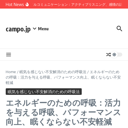
Skip to content
Hot News
マインドフルコミュニケーション：アクティブリスニング、感情の認識、
campo.jp
Menu
Home
/
眠気を感じない不安解消のための呼吸法
/
エネルギーのため
の呼吸：活力を与える呼吸、パフォーマンス向上、眠くならない不安
軽減
眠気を感じない不安解消のための呼吸法
エネルギーのための呼吸：活力
を与える呼吸、パフォーマンス
向上、眠くならない不安軽減