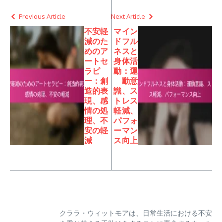
Previous Article
Next Article
不安軽
マイン
減のた
ドフル
めのア
ネスと
ートセ
身体活
ラピ
動：運
ー：創
動意
造的表
識、ス
現、感
トレス
情の処
軽減、
理、不
パフォ
安の軽
ーマン
減
ス向上
クララ・ウィットモアは、日常生活における不安