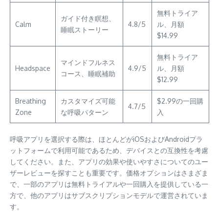
無料トライア
ガイド付き瞑想、
Calm
4.8/5
ル、月額
睡眠ストーリー
$14.99
無料トライア
マインドフルネス
Headspace
4.9/5
ル、月額
コース、睡眠補助
$12.99
Breathing
カスタマイズ可能
$2.99の一回購
4.7/5
Zone
な呼吸パターン
入
呼吸アプリを選択する際は、ほとんどがiOSおよびAndroidプラ
ットフォームで利用可能であるため、デバイスとの互換性を考慮
してください。また、アプリの効果や使いやすさについてのユー
ザーレビューを探すことも重要です。価格オプションはさまざま
で、一部のアプリは無料トライアルや一回購入を提供している一
方で、他のアプリはサブスクリプションモデルで運営されていま
す。