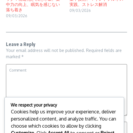
中力の向上、眠気を感じない
実践、ストレス解消
落ち着き
09/03/2026
09/03/2026
Leave a Reply
Your email address will not be published.
Required fields are
marked
*
We respect your privacy
Cookies help us improve your experience, deliver
personalized content, and analyze traffic. You can
choose which cookies to allow by clicking
Customize
. Click
Accept All
to consent or
Reject