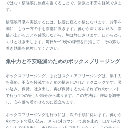
ではなく横隔膜に焦点を当てることで、緊張と不安を軽減できま
す。
横隔膜呼吸を実践するには、快適に座るか横になります。片手を
胸に、もう一方の手を腹部に置きます。鼻から深く吸い込み、腹
部が上がることを確認しながら、胸は静止させます。口からゆっ
くりと吐き出します。毎日5〜10分の練習を目指して、その落ち
着き効果を体験してください。
集中力と不安軽減のためのボックスブリージング
ボックスブリージング、またはスクエアブリージングは、集中力
を高め、不安を軽減するための構造化されたテクニックです。吸
い込み、保持、吐き出し、再び保持するのをそれぞれ4カウント
で行う4つの等しい部分から成ります。この方法は、呼吸を調整
し、心を落ち着かせるのに役立ちます。
ボックスブリージングを行うには、次の手順に従います。鼻から
4カウントで吸い込み、さらに4カウントで息を止め、口から4カ
ウントで吐き出し、再び4カウントで息を止めます。このサイク