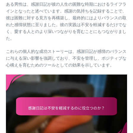
ある男性は、感謝日記が彼の人生の困難な時期におけるライフラ
インとなったと述べています。感謝の気持ちを記録することで、
彼は困難に対する見方を再構築し、最終的にはよりバランスの取
れた感情状態に至りました。彼の実践は不安を軽減するだけでな
く、愛する人とのより深いつながりを育むことにもつながりまし
た。
これらの個人的な成功ストーリーは、感謝日記が感情のバランス
に与える深い影響を強調しており、不安を管理し、ポジティブな
心構えを育むためのツールとしての効果を示しています。