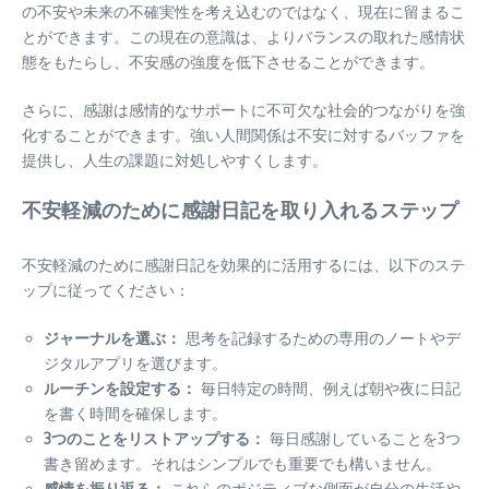
の不安や未来の不確実性を考え込むのではなく、現在に留まるこ
とができます。この現在の意識は、よりバランスの取れた感情状
態をもたらし、不安感の強度を低下させることができます。
さらに、感謝は感情的なサポートに不可欠な社会的つながりを強
化することができます。強い人間関係は不安に対するバッファを
提供し、人生の課題に対処しやすくします。
不安軽減のために感謝日記を取り入れるステップ
不安軽減のために感謝日記を効果的に活用するには、以下のステ
ップに従ってください：
ジャーナルを選ぶ：
思考を記録するための専用のノートやデ
ジタルアプリを選びます。
ルーチンを設定する：
毎日特定の時間、例えば朝や夜に日記
を書く時間を確保します。
3つのことをリストアップする：
毎日感謝していることを3つ
書き留めます。それはシンプルでも重要でも構いません。
感情を振り返る：
これらのポジティブな側面が自分の生活や