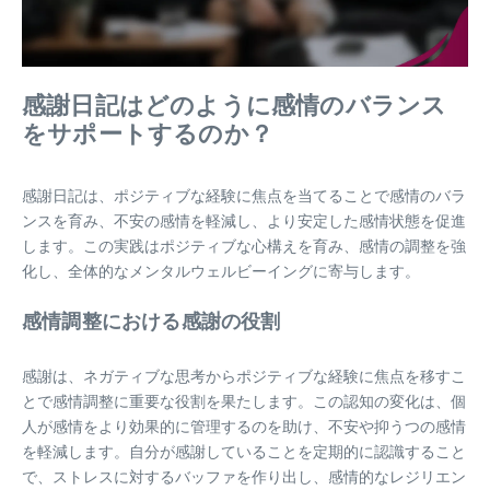
感謝日記はどのように感情のバランス
をサポートするのか？
感謝日記は、ポジティブな経験に焦点を当てることで感情のバラ
ンスを育み、不安の感情を軽減し、より安定した感情状態を促進
します。この実践はポジティブな心構えを育み、感情の調整を強
化し、全体的なメンタルウェルビーイングに寄与します。
感情調整における感謝の役割
感謝は、ネガティブな思考からポジティブな経験に焦点を移すこ
とで感情調整に重要な役割を果たします。この認知の変化は、個
人が感情をより効果的に管理するのを助け、不安や抑うつの感情
を軽減します。自分が感謝していることを定期的に認識すること
で、ストレスに対するバッファを作り出し、感情的なレジリエン