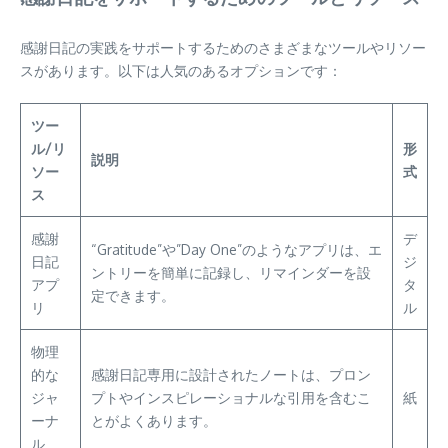
感謝日記の実践をサポートするためのさまざまなツールやリソー
スがあります。以下は人気のあるオプションです：
ツー
ル/リ
形
説明
ソー
式
ス
感謝
デ
“Gratitude”や”Day One”のようなアプリは、エ
日記
ジ
ントリーを簡単に記録し、リマインダーを設
アプ
タ
定できます。
リ
ル
物理
的な
感謝日記専用に設計されたノートは、プロン
ジャ
プトやインスピレーショナルな引用を含むこ
紙
ーナ
とがよくあります。
ル