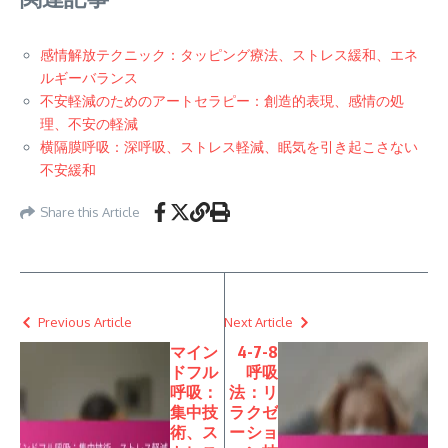
感情解放テクニック：タッピング療法、ストレス緩和、エネ
ルギーバランス
不安軽減のためのアートセラピー：創造的表現、感情の処
理、不安の軽減
横隔膜呼吸：深呼吸、ストレス軽減、眠気を引き起こさない
不安緩和
Share this Article
Previous Article
Next Article
マイン
4-7-8
ドフル
呼吸
呼吸：
法：リ
集中技
ラクゼ
術、ス
ーショ