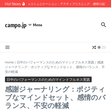
Skip to content
Hot News
マインドフルコミュニケーション：アクティブリスニング、感情の認識、関
campo.jp
Menu
Home
/
日中のパフォーマンスのためのマインドフルネス実践
/
感謝
ジャーナリング：ポジティブなマインドセット、感情のバランス、不
安の軽減
日中のパフォーマンスのためのマインドフルネス実践
感謝ジャーナリング：ポジティ
ブなマインドセット、感情のバ
ランス、不安の軽減