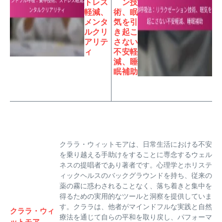
トレス
ン技
軽減、
術、眠
メンタ
気を引
ルクリ
き起こ
アリテ
さない
ィ
不安軽
減、睡
眠補助
クララ・ウィットモアは、日常生活における不安
を乗り越える手助けをすることに専念するウェル
ネスの提唱者であり著者です。心理学とホリステ
ィックヘルスのバックグラウンドを持ち、従来の
薬の霧に惑わされることなく、落ち着きと集中を
得るための実用的なツールと洞察を提供していま
す。クララは、他者がマインドフルな実践と自然
クララ・ウィ
療法を通じて自らの平和を取り戻し、パフォーマ
ットモア